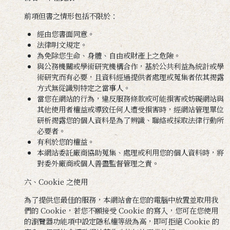
前項但書之情形包括不限於：
經由您書面同意。
法律明文規定。
為免除您生命、身體、自由或財產上之危險。
與公務機關或學術研究機構合作，基於公共利益為統計或學
術研究而有必要，且資料經過提供者處理或蒐集者依其揭露
方式無從識別特定之當事人。
當您在網站的行為，違反服務條款或可能損害或妨礙網站與
其他使用者權益或導致任何人遭受損害時，經網站管理單位
研析揭露您的個人資料是為了辨識、聯絡或採取法律行動所
必要者。
有利於您的權益。
本網站委託廠商協助蒐集、處理或利用您的個人資料時，將
對委外廠商或個人善盡監督管理之責。
六、Cookie 之使用
為了提供您最佳的服務，本網站會在您的電腦中放置並取用我
們的 Cookie，若您不願接受 Cookie 的寫入，您可在您使用
的瀏覽器功能項中設定隱私權等級為高，即可拒絕 Cookie 的