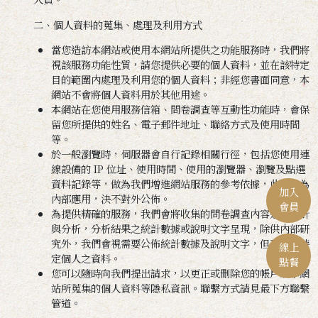
二、個人資料的蒐集、處理及利用方式
當您造訪本網站或使用本網站所提供之功能服務時，我們將
視該服務功能性質，請您提供必要的個人資料，並在該特定
目的範圍內處理及利用您的個人資料；非經您書面同意，本
網站不會將個人資料用於其他用途。
本網站在您使用服務信箱、問卷調查等互動性功能時，會保
留您所提供的姓名、電子郵件地址、聯絡方式及使用時間
等。
於一般瀏覽時，伺服器會自行記錄相關行徑，包括您使用連
線設備的 IP 位址、使用時間、使用的瀏覽器、瀏覽及點選
資料記錄等，做為我們增進網站服務的參考依據，此記錄為
加入
內部應用，決不對外公佈。
會員
為提供精確的服務，我們會將收集的問卷調查內容進行統計
與分析，分析結果之統計數據或說明文字呈現，除供內部研
究外，我們會視需要公佈統計數據及說明文字，但不涉及特
線上
定個人之資料。
點餐
您可以隨時向我們提出請求，以更正或刪除您的帳戶或本網
站所蒐集的個人資料等隱私資訊。聯繫方式請見最下方聯繫
管道。