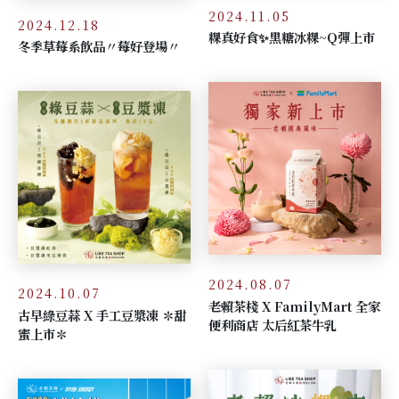
2024.11.05
2024.12.18
粿真好食✨黑糖冰粿~Q彈上市
冬季草莓系飲品〃莓好登場〃
2024.08.07
2024.10.07
老賴茶棧 X FamilyMart 全家
古早綠豆蒜 X 手工豆漿凍 ✽甜
便利商店 太后紅茶牛乳
蜜上市✽