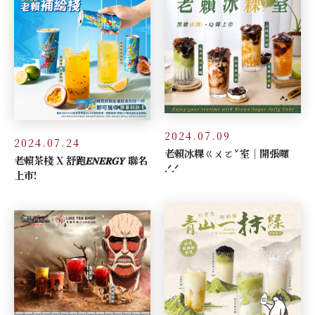
2024.07.09
2024.07.24
老賴冰粿ㄍㄨㄛˇ室｜開張囉
老賴茶棧 X 舒跑𝑬𝑵𝑬𝑹𝑮𝒀 聯名
.ᐟ.ᐟ
上市!